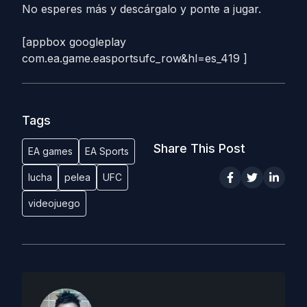
No esperes más y descárgalo y ponte a jugar.
[appbox googleplay
com.ea.game.easportsufc_row&hl=es_419 ]
Tags
Share This Post
EA games
EA Sports
lucha
pelea
UFC
videojuego